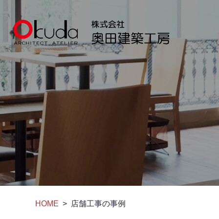
店舗工事の事例
HOME
>