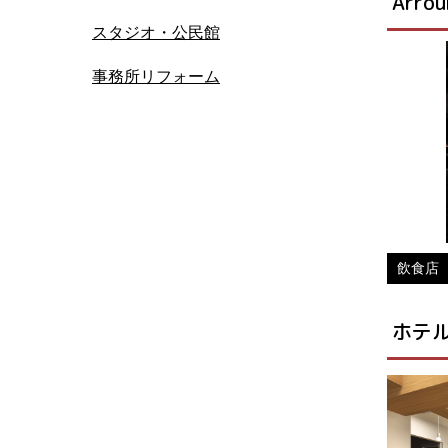
Arrou
スタジオ・公民館
事務所リフォーム
飲食店
ホテ