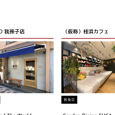
PO 我孫子店
（仮称）桂浜カフェ
飲食店