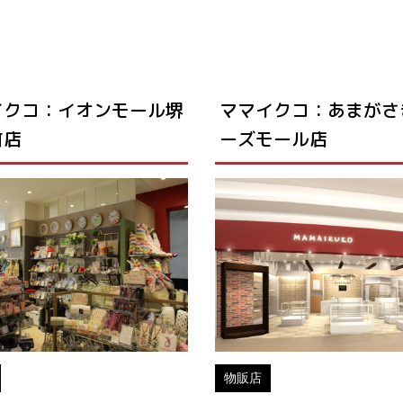
イクコ：イオンモール堺
ママイクコ：あまがさ
町店
ーズモール店
物販店