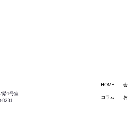
会
HOME
ビル7階1号室
お
コラム
-8281