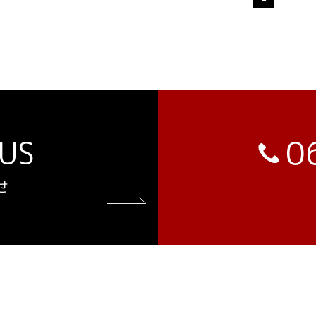
0
US
せ