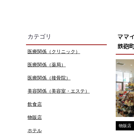
ママ
カテゴリ
鉄砲
医療関係（クリニック）
医療関係（薬局）
医療関係（接骨院）
美容関係（美容室・エステ）
飲食店
物販店
物販店
ホテル